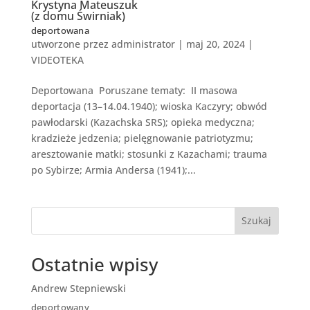
Krystyna Mateuszuk
(z domu Świrniak)
deportowana
utworzone przez
administrator
|
maj 20, 2024
|
VIDEOTEKA
Deportowana Poruszane tematy: II masowa
deportacja (13–14.04.1940); wioska Kaczyry; obwód
pawłodarski (Kazachska SRS); opieka medyczna;
kradzieże jedzenia; pielęgnowanie patriotyzmu;
aresztowanie matki; stosunki z Kazachami; trauma
po Sybirze; Armia Andersa (1941);...
Szukaj
Ostatnie wpisy
Andrew Stepniewski
deportowany