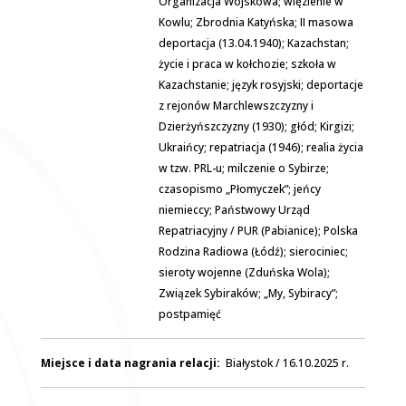
Organizacja Wojskowa; więzienie w
Kowlu; Zbrodnia Katyńska; II masowa
deportacja (13.04.1940); Kazachstan;
życie i praca w kołchozie; szkoła w
Kazachstanie; język rosyjski; deportacje
z rejonów Marchlewszczyzny i
Dzierżyńszczyzny (1930); głód; Kirgizi;
Ukraińcy; repatriacja (1946); realia życia
w tzw. PRL-u; milczenie o Sybirze;
czasopismo „Płomyczek”; jeńcy
niemieccy; Państwowy Urząd
Repatriacyjny / PUR (Pabianice); Polska
Rodzina Radiowa (Łódź); sierociniec;
sieroty wojenne (Zduńska Wola);
Związek Sybiraków; „My, Sybiracy”;
postpamięć
Miejsce i data nagrania relacji:
Białystok / 16.10.2025 r.